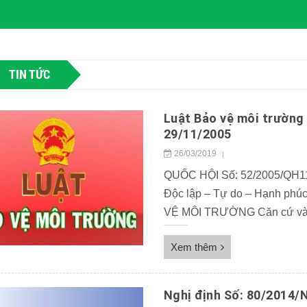
TIN TỨC
Luật Bảo vệ môi trường
29/11/2005
26/03/2019
|
QUỐC HỘI Số: 52/2005/QH
Độc lập – Tự do – Hạnh phú
VỆ MÔI TRƯỜNG Căn cứ vào 
Việt Nam năm 1992 đã được 
Xem thêm
Nghị định Số: 80/2014/N