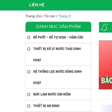
LIÊN HỆ
Trang chủ
/
Tin tức
/
Trang 3
DANH MỤC SẢN PHẨM
BỂ PHỐT – BỂ TỰ HOẠI – HẦM CẦU
THIẾT BỊ XỬ LÝ NƯỚC THẢI SINH
HOẠT
HỆ THỐNG LỌC NƯỚC DÙNG SINH
HOẠT
MÁY LÀM NƯỚC ION KIỀM
THIẾT BỊ AN NINH