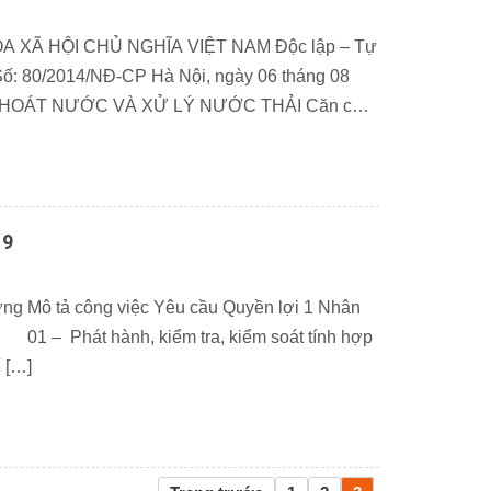
XÃ HỘI CHỦ NGHĨA VIỆT NAM Độc lập – Tự
 80/2014/NĐ-CP Hà Nội, ngày 06 tháng 08
THOÁT NƯỚC VÀ XỬ LÝ NƯỚC THẢI Căn cứ
 25 tháng 12 năm 2001; Căn […]
19
ợng Mô tả công việc Yêu cầu Quyền lợi 1 Nhân
t hành, kiểm tra, kiểm soát tính hợp
 […]