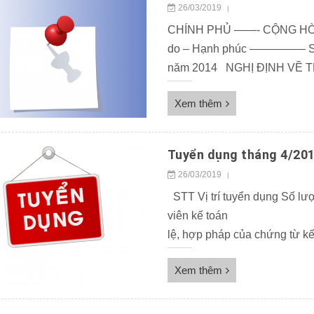
26/03/2019
|
CHÍNH PHỦ ——- CỘNG HÒA 
do – Hạnh phúc ————— Số:
năm 2014 NGHỊ ĐỊNH VỀ 
Luật Tổ chức Chính phủ ngày
Xem thêm
Tuyển dụng tháng 4/20
26/03/2019
|
STT Vị trí tuyển dụng Số lư
viên kế toán 01 – Phá
lệ, hợp pháp của chứng từ kế
Xem thêm