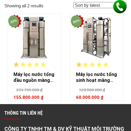
Showing all 2 results
33%
50%
Máy lọc nước tổng
Máy lọc nước tổng
đầu nguồn màng
sinh hoạt màng
lọc cao cấp UF có
lọc siêu vi MF
233.705.000
₫
120.000.000
₫
RO
không RO
155.800.000
₫
60.000.000
₫
MUA NGAY
MUA NGAY
THÔNG TIN LIÊN HỆ
CÔNG TY TNHH TM & DV KỸ THUẬT MÔI TRƯỜNG