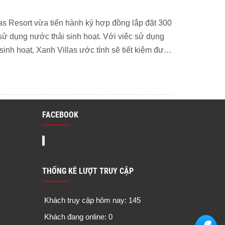
as Resort vừa tiến hành ký hợp đồng lắp đặt 300
i sử dụng nước thải sinh hoạt. Với viêc sử dụng
 sinh hoạt, Xanh Villas ước tính sẽ tiết kiệm được
FACEBOOK
THỐNG KÊ LƯỢT TRUY CẬP
Khách truy cập hôm nay: 145
Khách đang online: 0