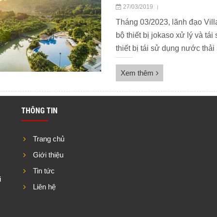
27/03/2019
|
Tháng 03/2023, lãnh đạo Vill
bộ thiết bị jokaso xử lý và tá
thiết bị tái sử dụng nước thải
rất nhiều chi phí trong […]
Xem thêm
THÔNG TIN
Trang chủ
Giới thiệu
Tin tức
i
Liên hệ