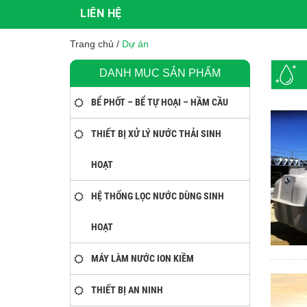
LIÊN HỆ
Trang chủ
/
Dự án
DANH MỤC SẢN PHẨM
BỂ PHỐT – BỂ TỰ HOẠI – HẦM CẦU
THIẾT BỊ XỬ LÝ NƯỚC THẢI SINH
HOẠT
HỆ THỐNG LỌC NƯỚC DÙNG SINH
HOẠT
MÁY LÀM NƯỚC ION KIỀM
THIẾT BỊ AN NINH