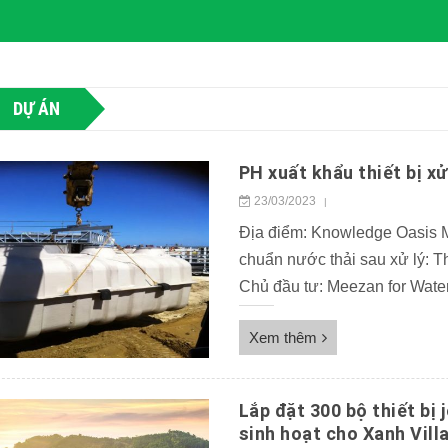
DỰ ÁN
PH xuất khẩu thiết bị x
23/03/2023
|
Địa điểm: Knowledge Oasis M
chuẩn nước thải sau xử lý: 
Chủ đầu tư: Meezan for Water 
TIẾT DỰ ÁN KHÁM PHÁ ƯU
Xem thêm
BỂ PHỐT […]
Lắp đặt 300 bộ thiết bị 
sinh hoạt cho Xanh Vill