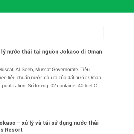
ử lý nước thải tại nguồn Jokaso đi Oman
uscat, Al-Seeb, Muscat Governorate. Tiêu
Theo tiêu chuẩn nước đầu ra của đất nước Oman.
purification. Số lượng: 02 container 40 feet CHI
 ĐIỂM CỦA BỒN TỰ HOẠI AQUARE SO VỚI
jokaso – xử lý và tái sử dụng nước thải
as Resort