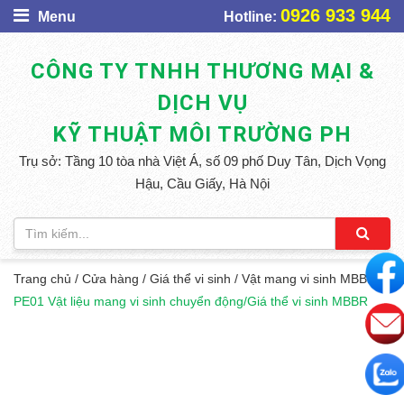
0926 933 944
Menu
Hotline:
CÔNG TY TNHH THƯƠNG MẠI &
DỊCH VỤ
KỸ THUẬT MÔI TRƯỜNG PH
Trụ sở: Tầng 10 tòa nhà Việt Á, số 09 phố Duy Tân, Dịch Vọng
Hậu, Cầu Giấy, Hà Nội
Trang chủ
/
Cửa hàng
/
Giá thể vi sinh
/
Vật mang vi sinh MBBR
/
PE01 Vật liệu mang vi sinh chuyển động/Giá thể vi sinh MBBR