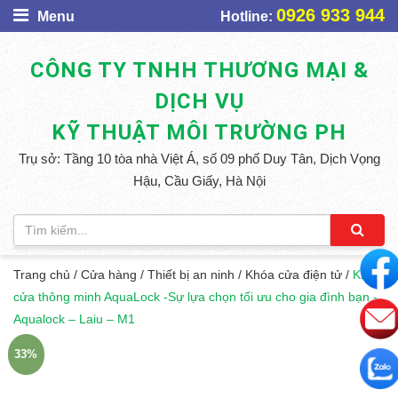
0926 933 944
Menu
Hotline:
CÔNG TY TNHH THƯƠNG MẠI &
DỊCH VỤ
KỸ THUẬT MÔI TRƯỜNG PH
Trụ sở: Tầng 10 tòa nhà Việt Á, số 09 phố Duy Tân, Dịch Vọng
Hậu, Cầu Giấy, Hà Nội
Trang chủ
/
Cửa hàng
/
Thiết bị an ninh
/
Khóa cửa điện tử
/
Khóa
cửa thông minh AquaLock -Sự lựa chọn tối ưu cho gia đình bạn -
Aqualock – Laiu – M1
33%