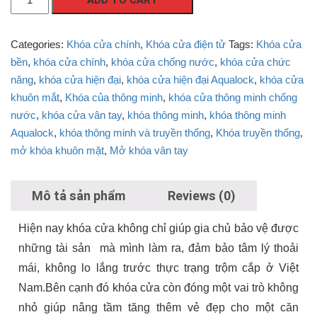
cửa
thông
Categories:
Khóa cửa chính
,
Khóa cửa điện tử
Tags:
Khóa cửa
minh
bền
,
khóa cửa chính
,
khóa cửa chống nước
,
khóa cửa chức
AquaLock
năng
,
khóa cửa hiện đại
,
khóa cửa hiện đại Aqualock
,
khóa cửa
-
khuôn mắt
,
Khóa của thông minh
,
khóa cửa thông minh chống
Sự
nước
,
khóa cửa vân tay
,
khóa thông minh
,
khóa thông minh
lựa
Aqualock
,
khóa thông minh và truyền thống
,
Khóa truyền thống
,
chọn
mở khóa khuôn mặt
,
Mở khóa vân tay
tối
ưu
cho
Mô tả sản phẩm
Reviews (0)
gia
đình
Hiện nay khóa cửa không chỉ giúp gia chủ bảo vệ được
bạn
những tài sản mà mình làm ra, đảm bảo tâm lý thoải
-
mái, không lo lắng trước thực trạng trộm cắp ở Việt
Aqualock
Nam.Bên cạnh đó khóa cửa còn đóng một vai trò không
-
nhỏ giúp nâng tầm tăng thêm vẻ đẹp cho một căn
Laiu