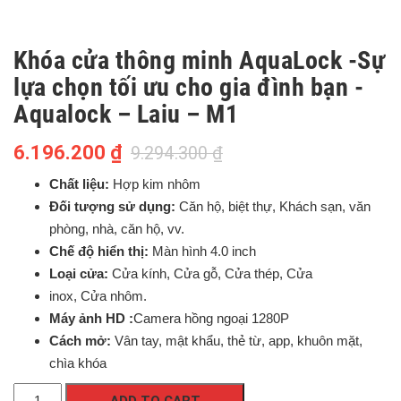
Khóa cửa thông minh AquaLock -Sự
lựa chọn tối ưu cho gia đình bạn -
Aqualock – Laiu – M1
6.196.200
₫
9.294.300
₫
Chất liệu:
Hợp kim nhôm
Đối tượng sử dụng:
Căn hộ, biệt thự, Khách sạn, văn
phòng, nhà, căn hộ, vv.
Chế độ hiển thị:
Màn hình 4.0 inch
Loại cửa:
Cửa kính, Cửa gỗ, Cửa thép, Cửa
inox, Cửa nhôm.
Máy ảnh HD :
Camera hồng ngoại 1280P
Cách mở:
Vân tay, mật khẩu, thẻ từ, app, khuôn mặt,
chìa khóa
Khóa
ADD TO CART